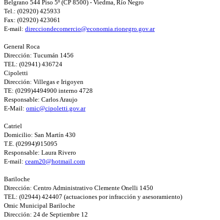
Belgrano 544 Piso 5º (CP 8500) - Viedma, Río Negro
Tel.: (02920) 425933
Fax: (02920) 423061
E-mail:
direcciondecomercio@economia.rionegro.gov.ar
General Roca
Dirección: Tucumán 1456
TEL: (02941) 436724
Cipoletti
Dirección: Villegas e Irigoyen
TE: (0299)4494900 interno 4728
Responsable: Carlos Araujo
E-Mail:
omic@cipoletti.gov.ar
Catriel
Domicilio: San Martín 430
T.E. (02994)915095
Responsable: Laura Rivero
E-mail:
ceam20@hotmail.com
Bariloche
Dirección: Centro Administrativo Clemente Onelli 1450
TEL: (02944) 424407 (actuaciones por infracción y asesoramiento)
Omic Municipal Bariloche
Dirección: 24 de Septiembre 12