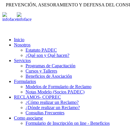
PREVENCIÓN, ASESORAMIENTO Y DEFENSA DEL CON
Inicio
Nosotros
Estatuto PADEC
¿Qué son y Qué hacen?
Servicios
Programas de Capacitación
Cursos y Talleres
Beneficios de Asociación
Formularios
Modelos de Formulario de Reclamo
Notas Modelo (Socios PADEC)
RECLAMOS- COPREC
¿Cómo realizar un Reclamo?
¿Dónde realizar un Reclamo?
Consultas Frecuentes
Como asociarse
Formulario de Inscripción on line - Beneficios